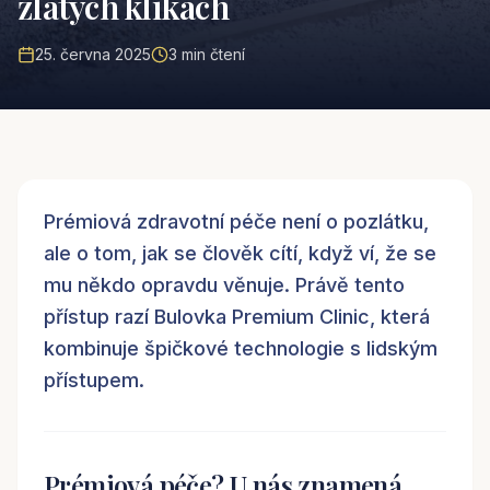
zlatých klikách
25. června 2025
3
min čtení
Prémiová zdravotní péče není o pozlátku,
ale o tom, jak se člověk cítí, když ví, že se
mu někdo opravdu věnuje. Právě tento
přístup razí Bulovka Premium Clinic, která
kombinuje špičkové technologie s lidským
přístupem.
Prémiová péče? U nás znamená