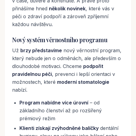
v čase, důvěře a kontinuitě. A právě proto
přinášíme hned
několik novinek
, které vás v
péči o zdraví podpoří a zároveň zpříjemní
každou návštěvu.
Nový systém věrnostního programu
Už
brzy představíme
nový věrnostní program,
který nebude jen o odměnách, ale především o
dlouhodobé motivaci. Chceme
podpořit
pravidelnou péči
, prevenci i lepší orientaci v
možnostech, které
moderní stomatologie
nabízí.
Program nabídne více úrovní
– od
základního členství až po rozšířený
prémiový režim
Klienti získají zvýhodněné balíčky
dentální