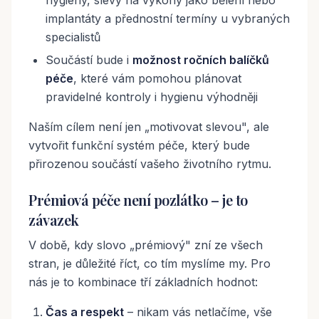
hygieny, slevy na výkony jako bělení nebo
implantáty a přednostní termíny u vybraných
specialistů
Součástí bude i
možnost ročních balíčků
péče
, které vám pomohou plánovat
pravidelné kontroly i hygienu výhodněji
Naším cílem není jen „motivovat slevou", ale
vytvořit funkční systém péče, který bude
přirozenou součástí vašeho životního rytmu.
Prémiová péče není pozlátko – je to
závazek
V době, kdy slovo „prémiový" zní ze všech
stran, je důležité říct, co tím myslíme my. Pro
nás je to kombinace tří základních hodnot:
Čas a respekt
– nikam vás netlačíme, vše