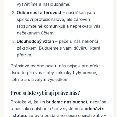
vysvětlíme a nasloucháme.
Odbornost a férovost
– naši lékaři jsou
špičkoví profesionálové, ale zároveň
srozumitelně komunikují a nepřekvapí vás
nečekaným účtem.
Dlouhodobý vztah
– péče u nás nekončí
zákrokem. Budujeme s vámi důvěru, která
přetrvá.
Prémiové technologie u nás nejsou pro efekt.
Jsou tu pro vás – aby zákroky byly přesné,
šetrné a s trvalým výsledkem.
Proč si lidé vybírají právě nás?
Protože ví, že jim
budeme naslouchat
, necítí se
u nás jako další položka v systému a
odchází s
jistotou
, že bylo postaráno nejen o jejich zuby –