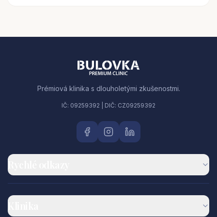
Prémiová klinika s dlouholetými zkušenostmi.
IČ: 09259392 | DIČ: CZ09259392
Rychlé odkazy
Klinika