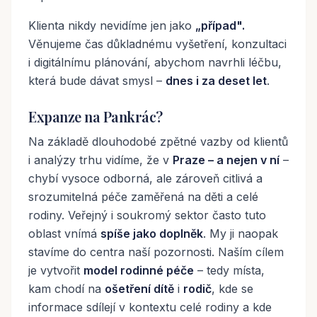
Klienta nikdy nevidíme jen jako
„případ".
Věnujeme čas důkladnému vyšetření, konzultaci
i digitálnímu plánování, abychom navrhli léčbu,
která bude dávat smysl –
dnes i za deset let
.
Expanze na Pankrác?
Na základě dlouhodobé zpětné vazby od klientů
i analýzy trhu vidíme, že v
Praze – a nejen v ní
–
chybí vysoce odborná, ale zároveň citlivá a
srozumitelná péče zaměřená na děti a celé
rodiny. Veřejný i soukromý sektor často tuto
oblast vnímá
spíše jako doplněk
. My ji naopak
stavíme do centra naší pozornosti. Naším cílem
je vytvořit
model rodinné péče
– tedy místa,
kam chodí na
ošetření dítě
i
rodič
, kde se
informace sdílejí v kontextu celé rodiny a kde