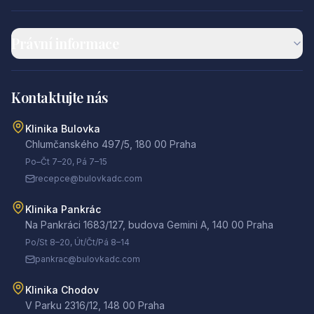
Právní informace
Kontaktujte nás
Klinika Bulovka
Chlumčanského 497/5
,
180 00
Praha
Po–Čt 7–20, Pá 7–15
recepce@bulovkadc.com
Klinika Pankrác
Na Pankráci 1683/127, budova Gemini A
,
140 00
Praha
Po/St 8–20, Út/Čt/Pá 8–14
pankrac@bulovkadc.com
Klinika Chodov
V Parku 2316/12
,
148 00
Praha