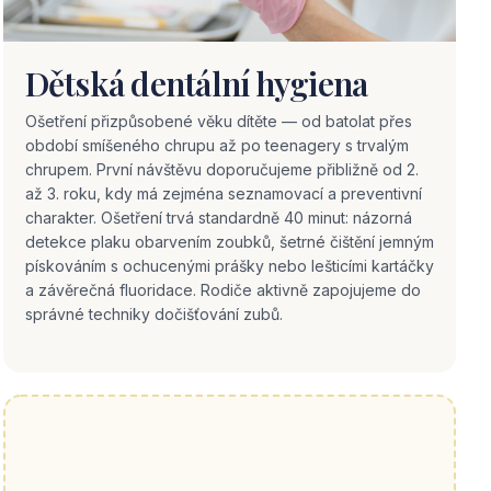
Dětská dentální hygiena
Ošetření přizpůsobené věku dítěte — od batolat přes
období smíšeného chrupu až po teenagery s trvalým
chrupem. První návštěvu doporučujeme přibližně od 2.
až 3. roku, kdy má zejména seznamovací a preventivní
charakter. Ošetření trvá standardně 40 minut: názorná
detekce plaku obarvením zoubků, šetrné čištění jemným
pískováním s ochucenými prášky nebo lešticími kartáčky
a závěrečná fluoridace. Rodiče aktivně zapojujeme do
správné techniky dočišťování zubů.