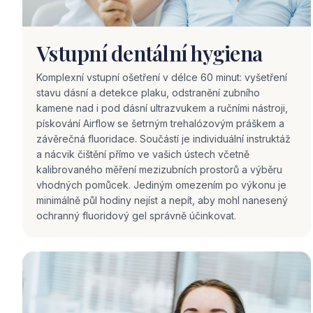
Vstupní dentální hygiena
Komplexní vstupní ošetření v délce 60 minut: vyšetření
stavu dásní a detekce plaku, odstranění zubního
kamene nad i pod dásní ultrazvukem a ručními nástroji,
pískování Airflow se šetrným trehalózovým práškem a
závěrečná fluoridace. Součástí je individuální instruktáž
a nácvik čištění přímo ve vašich ústech včetně
kalibrovaného měření mezizubních prostorů a výběru
vhodných pomůcek. Jediným omezením po výkonu je
minimálně půl hodiny nejíst a nepít, aby mohl nanesený
ochranný fluoridový gel správně účinkovat.