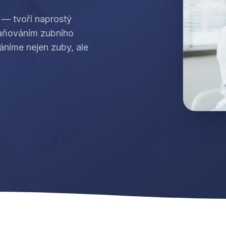
í — tvoří naprostý
traňováním zubního
áníme nejen zuby, ale