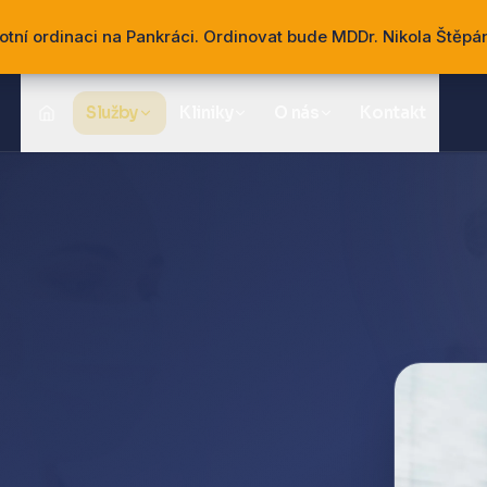
otní ordinaci na Pankráci. Ordinovat bude MDDr. Nikola Štěpá
Služby
Kliniky
O nás
Kontakt
Domů